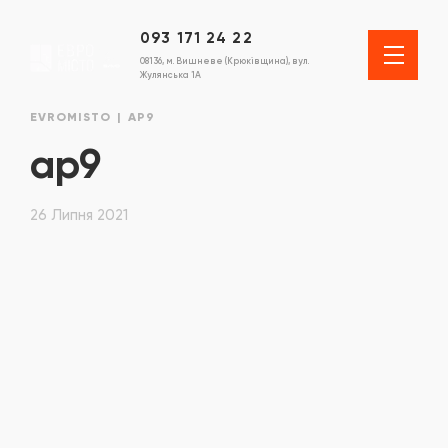
093 171 24 22
08136, м. Вишневе (Крюківщина), вул.
Жулянська 1А
EVROMISTO
AP9
ap9
26 Липня 2021