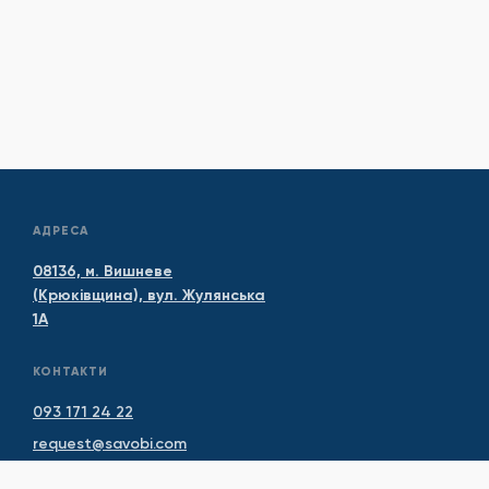
АДРЕСА
08136, м. Вишневе
(Крюківщина), вул. Жулянська
1А
КОНТАКТИ
093 171 24 22
request@savobi.com