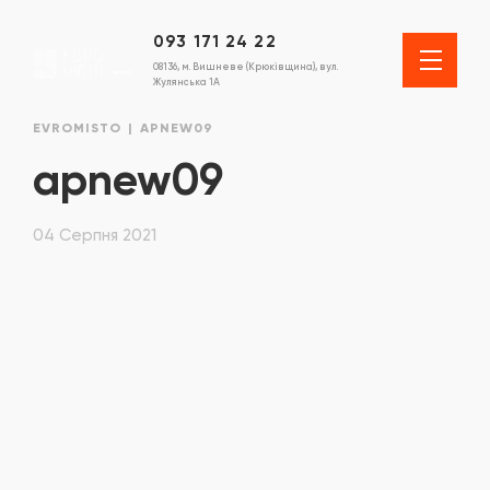
093 171 24 22
08136, м. Вишневе (Крюківщина), вул.
Жулянська 1А
EVROMISTO
APNEW09
apnew09
04 Серпня 2021