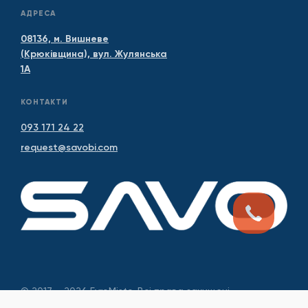
АДРЕСА
08136, м. Вишневе
(Крюківщина), вул. Жулянська
1А
КОНТАКТИ
093 171 24 22
request@savobi.com
© 2017 – 2026 EvroMisto. Всі права захищені.
Розробка та підтримка сайту