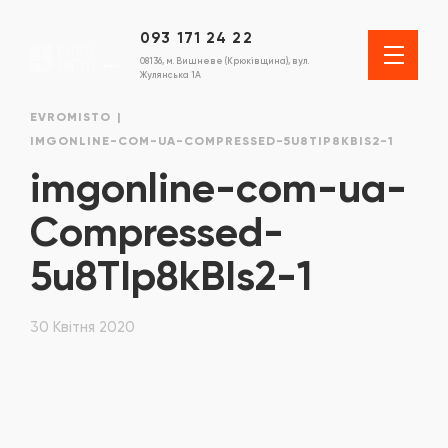
093 171 24 22
08136, м. Вишневе (Крюківщина), вул.
Жулянська 1А
EVROMISTO
IMGONLINE-COM-UA-COMPRESSED-5U8TIP8KBIS2-1
imgonline-com-ua-
Compressed-
5u8TIp8kBIs2-1
30 Квітня 2020