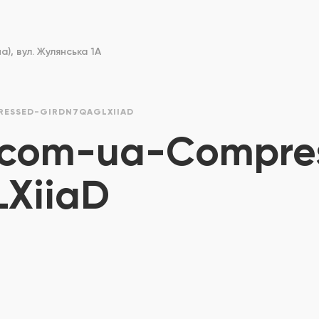
), вул. Жулянська 1А
ESSED-GIRDN7QAGLXIIAD
-com-ua-Compre
LXiiaD