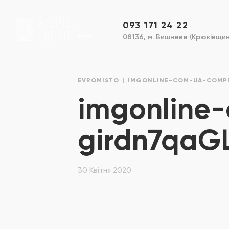
093 171 24 22
08136, м. Вишневе (Крюківщина
EVROMISTO
IMGONLINE-COM-UA-COMPR
imgonline
girdn7qaG
30 Квітня 2020