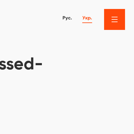
Рус.
Укр.
ssed-