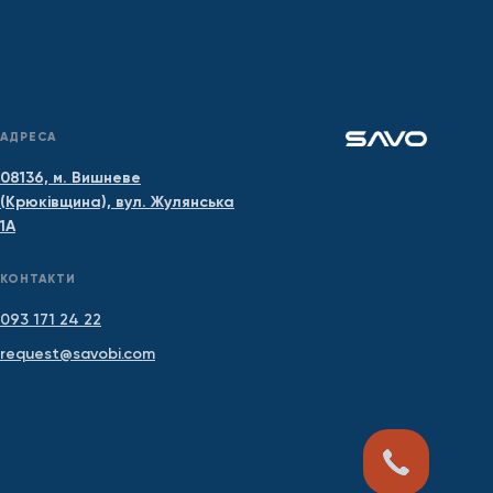
АДРЕСА
08136, м. Вишневе
(Крюківщина), вул. Жулянська
1А
КОНТАКТИ
093 171 24 22
request@savobi.com