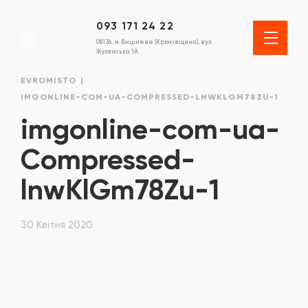
093 171 24 22
08136, м. Вишневе (Крюківщина), вул.
Жулянська 1А
EVROMISTO
IMGONLINE-COM-UA-COMPRESSED-LNWKLGM78ZU-1
imgonline-com-ua-
Compressed-
lnwKlGm78Zu-1
30 Квітня 2020