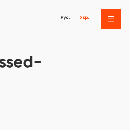
Рус.
Укр.
ssed-