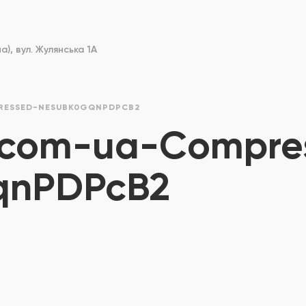
), вул. Жулянська 1А
RESSED-NESUBK0GQNPDPCB2
-com-ua-Compre
qnPDPcB2