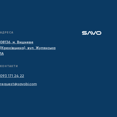
АДРЕСА
08136, м. Вишневе
(Крюківщина), вул. Жулянська
1А
КОНТАКТИ
093 171 24 22
request@savobi.com