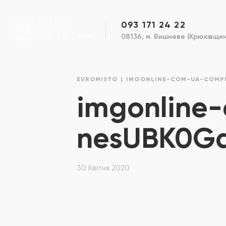
093 171 24 22
08136, м. Вишневе (Крюківщина
EVROMISTO
IMGONLINE-COM-UA-COMP
imgonline
nesUBK0G
30 Квітня 2020