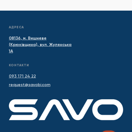
АДРЕСА
08136, м. Вишневе
(Крюківщина), вул. Жулянська
1А
КОНТАКТИ
093 171 24 22
request@savobi.com