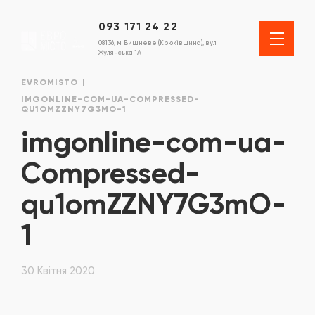
093 171 24 22
08136, м. Вишневе (Крюківщина), вул.
Жулянська 1А
EVROMISTO
IMGONLINE-COM-UA-COMPRESSED-
QU1OMZZNY7G3MO-1
imgonline-com-ua-
Compressed-
qu1omZZNY7G3mO-
1
30 Квітня 2020