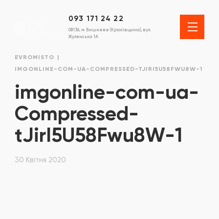
093 171 24 22
08136, м. Вишневе (Крюківщина), вул.
Жулянська 1А
EVROMISTO
IMGONLINE-COM-UA-COMPRESSED-TJIRI5U58FWU8W-1
imgonline-com-ua-
Compressed-
tJirI5U58Fwu8W-1
30 Квітня 2020