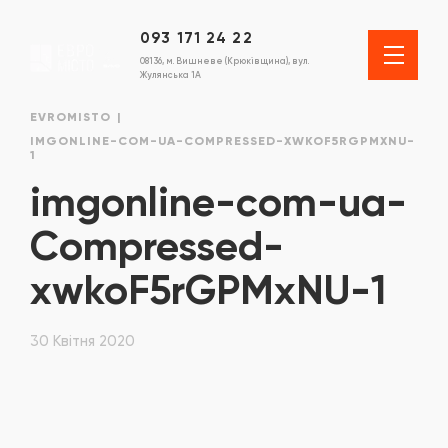
093 171 24 22
08136, м. Вишневе (Крюківщина), вул.
Жулянська 1А
EVROMISTO
IMGONLINE-COM-UA-COMPRESSED-XWKOF5RGPMXNU-
1
imgonline-com-ua-
Compressed-
xwkoF5rGPMxNU-1
30 Квітня 2020