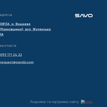
АДРЕСА
08136, м. Вишневе
(Крюківщина), вул. Жулянська
1А
КОНТАКТИ
093 171 24 22
request@savobi.com
Розробка та підтримка сайту