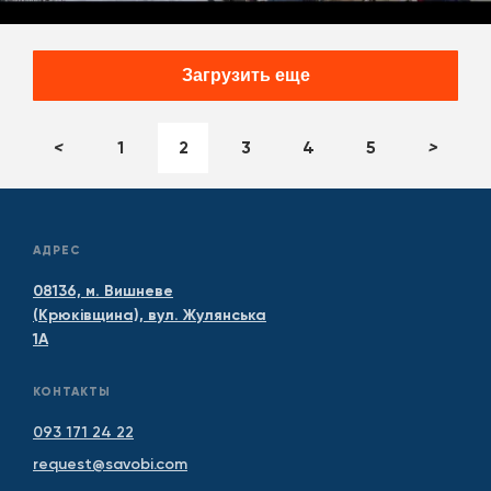
Загрузить еще
<
1
2
3
4
5
>
АДРЕС
08136, м. Вишневе
(Крюківщина), вул. Жулянська
1А
КОНТАКТЫ
093 171 24 22
request@savobi.com