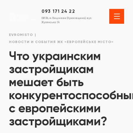
093 171 24 22
08136, м. Вишневе (Крюківщина), вул.
Жулянська 1А
EVROMISTO
НОВОСТИ И СОБЫТИЯ ЖК «ЕВРОПЕЙСЬКЕ МІСТО»
Что украинским
застройщикам
мешает быть
конкурентоспособны
с европейскими
застройщиками?