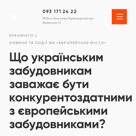
093 171 24 22
08136, м. Вишневе (Крюківщина), вул.
Жулянська 1А
EVROMISTO
НОВИНИ ТА ПОДІЇ ЖК «ЕВРОПЕЙСЬКЕ МІСТО»
Що українським
забудовникам
заважає бути
конкурентоздатними
з європейськими
забудовниками?