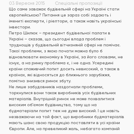
03 Вересня 2015
Спеціальні пропозиції
Що саме заважає будівельній сфері на Україні стати
європейською? Питання це зараз собі задають і
імениті експерти, і ріелтори, а також навіть українські
інвестори.
Петро Шилюк – президент будівельної палати в
Україні – сказав, що сьогодні влада проблем і
труднощів у будівельній вітчизняній сфері не помічає.
Такої проблеми, з якою почати можна було б
відновлювати економіку в Україні, за його словами, не
існує, а на ринку проблема є, і не одна. Усередині
країни споживчий попит досить невисокий, а також в
країнах, які відносяться до ближнього зарубіжжя,
помітно знизився ринок збуту.
Не лише забудовників наздогнали проблеми,
торкнулися вони також виробників усіх будівельних
матеріалів. Внутрішній ринок не може похвалитися
високим об’ємом будівництва, тому що на
будматеріали попит теж не дуже високий. І це навіть
незважаючи на той факт, що виробники будматеріалів
мають шанс свою продукцію поставляти в усі країни
Європи. Але, на превеликий жаль, небагато компаній