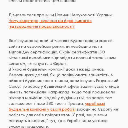
змогли скористатися цим шансом.
Дізнавайтеся про інши Новини Нерухомості України:
Чому квартира, куплена на біржі, вимагає
підтвердження права власності?
Як з’ясувалося, щоб вітчизняні будматеріали змогли
вийти на європейські ринки, їм необхідно мати
відповідну сертифікацію. Окрім сертифікатів ISO
вітчизняні виробники відповідати повинні також іншим
вимогам, які існують в Європі.
В Україні будівельні компанії доки теж від ринків
Європи дуже далекі. Якщо порівнювати зайнятість в
області будівництва в ті часи, коли існував Радянський
Союз, то зараз у будівельній сфері задіяні усього лише
чверть потенціалу. Наприклад, якщо тоді працювали
півтора мільйони людей у будівництві, то зараз там
залишилося тільки 380 тисяч. Правда,
українські
будівельні компанії у своїй роботі
виходи на Європу не
роблять для себе пріоритетом. У разі, якщо вони
матимуть інвестиції тут, то в Україні вони успішно
зможуть працювати.