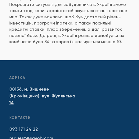
Покращати ситуація для забудовників в Україні зможе
тільки тоді, коли в країні стабілізується стан і настане
мир. Також дуже важливо, щоб був достатній рівень
інвестицій, програми іпотеки, а також посильні
кредитні ставки, плюс збереження, а далі розвиток
наявної бази. До речі, в Україні раніше домобудівних
комбінатів було 84, а зараз їх налічується менше 10.
АДРЕСА
08136, м. Вишневе
(Крюківщина), вул. Жулянська
1А
КОНТАКТИ
093 171 24 22
request@savobi.com