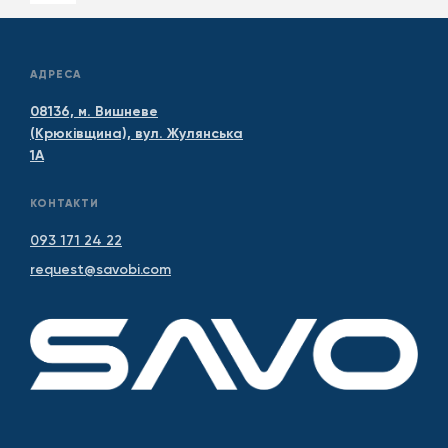
АДРЕСА
08136, м. Вишневе
(Крюківщина), вул. Жулянська
1А
КОНТАКТИ
093 171 24 22
request@savobi.com