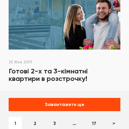
25 Жов 2019
Готові 2-х та 3-кімнатні
квартири в розстрочку!
Завантажити ще
1
2
3
…
17
>