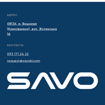
АДРЕС
08136, м. Вишневе
(Крюківщина), вул. Жулянська
1А
КОНТАКТЫ
093 171 24 22
request@savobi.com