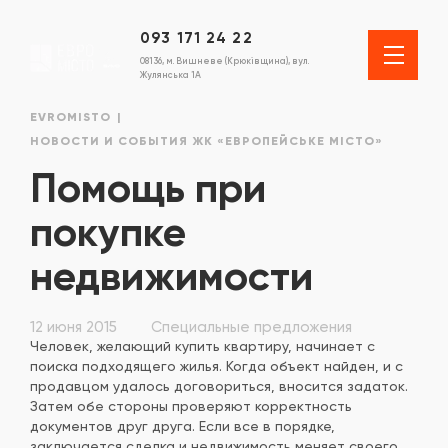
093 171 24 22
08136, м. Вишневе (Крюківщина), вул.
Жулянська 1А
EVROMISTO
НОВОСТИ И СОБЫТИЯ ЖК «ЕВРОПЕЙСЬКЕ МІСТО»
Помощь при
покупке
недвижимости
12 июня 2015
Специальные предложения
Человек, желающий купить квартиру, начинает с
поиска подходящего жилья. Когда объект найден, и с
продавцом удалось договориться, вносится задаток.
Затем обе стороны проверяют корректность
документов друг друга. Если все в порядке,
заключается сделка и недвижимость меняет своего