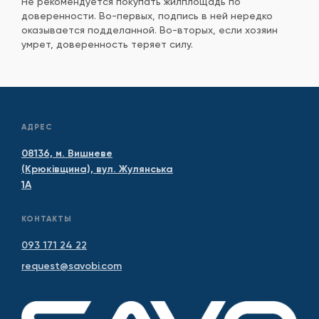
Не рекомендуется покупать жилплощадь по
доверенности. Во-первых, подпись в ней нередко
оказывается подделанной. Во-вторых, если хозяин
умрет, доверенность теряет силу.
АДРЕС
08136, м. Вишневе
(Крюківщина), вул. Жулянська
1А
КОНТАКТЫ
093 171 24 22
request@savobi.com