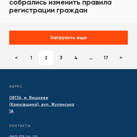
собрались изменить правила
регистрации граждан
Загрузить еще
<
1
2
3
4
…
17
>
АДРЕС
08136, м. Вишневе
(Крюківщина), вул. Жулянська
1А
КОНТАКТЫ