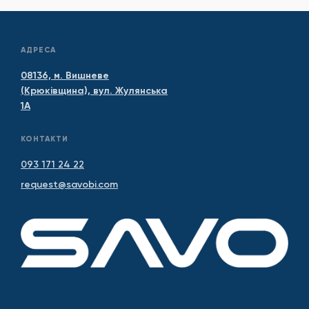
АДРЕСА
08136, м. Вишневе
(Крюківщина), вул. Жулянська
1А
КОНТАКТИ
093 171 24 22
request@savobi.com