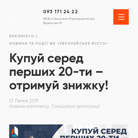
093 171 24 22
08136, м. Вишневе (Крюківщина), вул.
Жулянська 1А
EVROMISTO
НОВИНИ ТА ПОДІЇ ЖК «ЕВРОПЕЙСЬКЕ МІСТО»
Купуй серед
перших 20-ти –
отримуй знижку!
17 Липня 2019
Новини комплексу, Спеціальні пропозиції