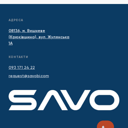
АДРЕСА
08136, м. Вишневе
(Крюківщина), вул. Жулянська
1А
КОНТАКТИ
093 171 24 22
request@savobi.com