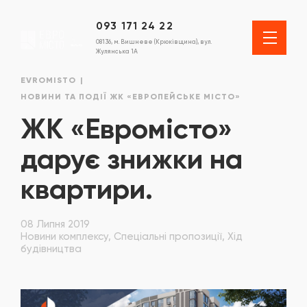
093 171 24 22
08136, м. Вишневе (Крюківщина), вул.
Жулянська 1А
EVROMISTO
НОВИНИ ТА ПОДІЇ ЖК «ЕВРОПЕЙСЬКЕ МІСТО»
ЖК «Евромiсто»
дарує знижки на
квартири.
08 Липня 2019
Новини комплексу, Спеціальні пропозиції, Хід
будівництва