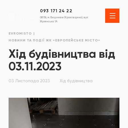
093 171 24 22
08136, м. Вишневе (Крюківщина), вул.
Жулянська 1А
EVROMISTO
НОВИНИ ТА ПОДІЇ ЖК «ЕВРОПЕЙСЬКЕ МІСТО»
Хід будівництва від
03.11.2023
03 Листопада 2023
Хід будівництва