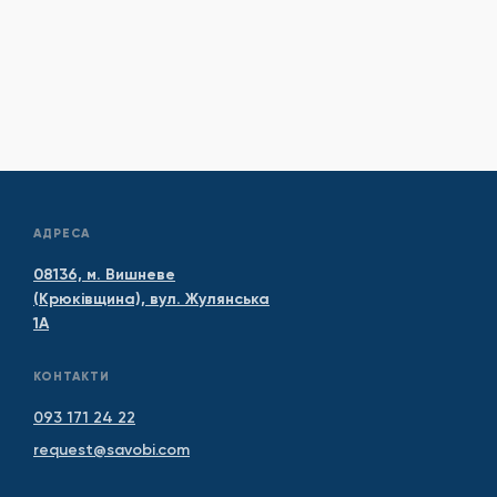
АДРЕСА
08136, м. Вишневе
(Крюківщина), вул. Жулянська
1А
КОНТАКТИ
093 171 24 22
request@savobi.com