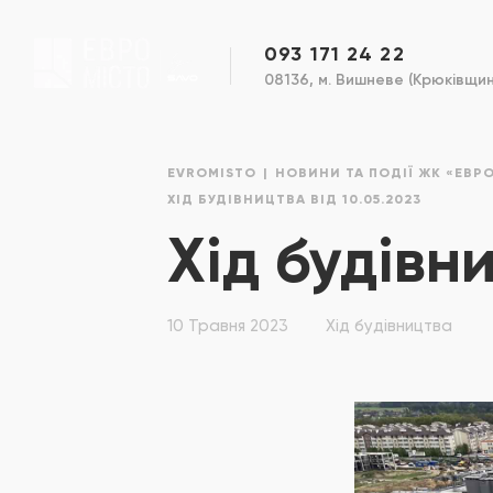
093 171 24 22
08136, м. Вишневе (Крюківщина
EVROMISTO
НОВИНИ ТА ПОДІЇ ЖК «ЕВР
ХІД БУДІВНИЦТВА ВІД 10.05.2023
Хід будівни
10 Травня 2023
Хід будівництва