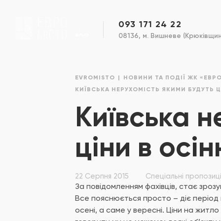
093 171 24 22
08136, м. Вишневе (Крюківщина
EVROMISTO
НОВИНИ ТА ПОДІЇ ЖК «ЕВР
КИЇВСЬКА НЕРУХОМІСТЬ ЯКИМИ БУДУТЬ Ц
Київська н
ціни в осін
22 Серпня 2015
Спеціальні пропозиці
За повідомленням фахівців, стає зрозу
Все пояснюється просто – діє період 
осені, а саме у вересні. Ціни на жит