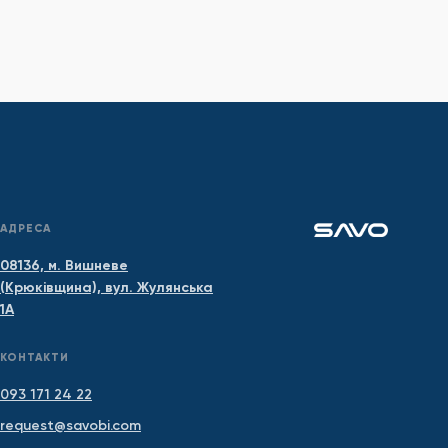
АДРЕСА
08136, м. Вишневе
(Крюківщина), вул. Жулянська
1А
КОНТАКТИ
093 171 24 22
request@savobi.com