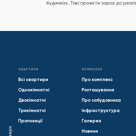
будинках. Такі проекти зараз до реаліз
КВАРТИРИ
КОМПЛЕКС
Всі квартири
Про комплекс
Однокімнатні
Розташування
Двокімнатні
Про забудовника
Трикімнатні
Інфраструктура
Пропозиції
Галерея
Наверх
Новини