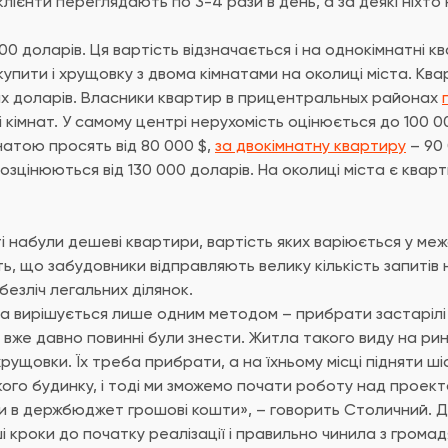
клієнти переглядають по 3-4 рази в день, а за деякі ніхто
00 доларів. Ця вартість відзначається і на однокімнатні к
купити і хрущовку з двома кімнатами на околиці міста. К
их доларів. Власники квартир в прицентральных районах
і кімнат. У самому центрі нерухомість оцінюється до 100 0
натою просять від 80 000 $,
за двокімнатну квартиру
– 90 
озцінюються від 130 000 доларів. На околиці міста є кварт
 набули дешеві квартири, вартість яких варіюється у меж
ь, що забудовники відправляють велику кількість запитів 
безліч легальних ділянок.
а вирішується лише одним методом – прибрати застарілі х
які вже давно повинні були знести. Житла такого виду на ри
рущовки. Їх треба прибрати, а на їхньому місці підняти ш
кого будинку, і тоді ми зможемо почати роботу над проек
ти в держбюджет грошові кошти», – говорить Столичний. 
 кроки до початку реалізації і правильно чинила з громад