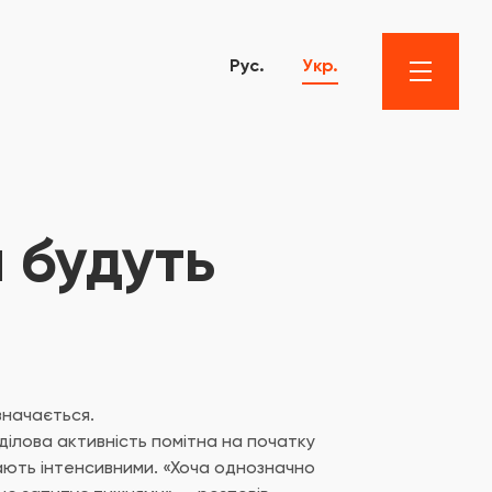
Рус.
Укр.
 будуть
значається.
ділова активність помітна на початку
тають інтенсивними. «Хоча однозначно