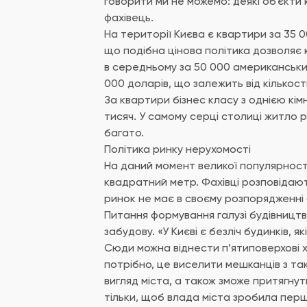
говорити ми не можемо: деякі об’єкти 
фахівець.
На території Києва є квартири за 35 0
що подібна цінова політика дозволяє 
в середньому за 50 000 американськ
000 доларів, що залежить від кількост
За квартири бізнес класу з однією кім
тисяч. У самому серці столиці житло р
багато.
Політика ринку нерухомості
На даний момент великої популярності
квадратний метр. Фахівці розповідают
ринок не має в своєму розпорядженні 
Питання формування галузі будівництв
забудову. «У Києві є безліч будинків, 
Сюди можна віднести п’ятиповерхові х
потрібно, це виселити мешканців з та
вигляд міста, а також зможе притягну
тільки, щоб влада міста зробила перші