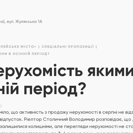
), вул. Жулянська 1А
ОПЕЙСЬКЕ МІСТО»
СПЕЦІАЛЬНІ ПРОПОЗИЦІЇ
ІНИ В ОСІННІЙ ПЕРІОД?
ерухомість якими
ній період?
ї
міло, що активність з продажу нерухомості в серпні не від
відпусток. Ріелтор Столичний Володимир розповідає, що 
ло залишилися колишніми, але перегляди нерухомості не с