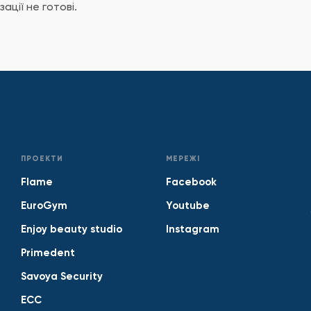
ації не готові.
ПРОЕКТИ
МЕРЕЖІ
Flame
Facebook
EuroGym
Youtube
Enjoy beauty studio
Instagram
Primedent
Savoya Security
ECC