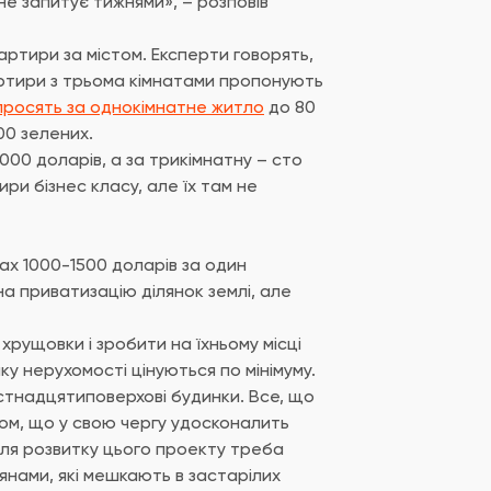
 не запитує тижнями», – розповів
вартири за містом. Експерти говорять,
вартири з трьома кімнатами пропонують
просять за однокімнатне житло
до 80
00 зелених.
000 доларів, а за трикімнатну – сто
ири бізнес класу, але їх там не
ах 1000-1500 доларів за один
на приватизацію ділянок землі, але
рущовки і зробити на їхньому місці
нку нерухомості цінуються по мінімуму.
істнадцятиповерхові будинки. Все, що
том, що у свою чергу удосконалить
Для розвитку цього проекту треба
янами, які мешкають в застарілих