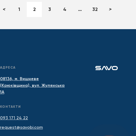
<
1
2
3
4
…
32
>
АДРЕСА
08136, м. Вишневе
(Крюківщина), вул. Жулянська
1А
КОНТАКТИ
093 171 24 22
request@savobi.com