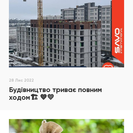
28 Лис 2022
Будівництво триває повним
ходом🏗 💙💛