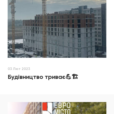
03 Лют 2023
Будівництво триває💪🏗